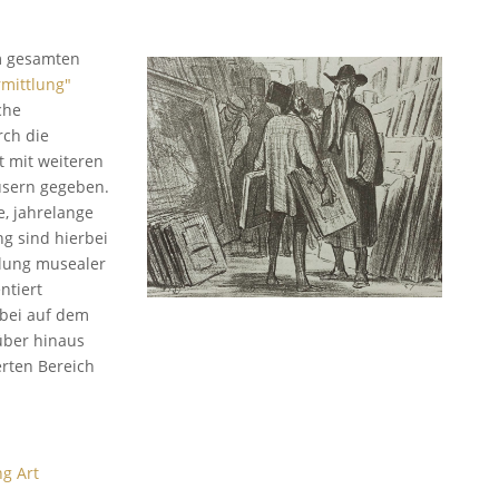
im gesamten
rmittlung"
che
rch die
t mit weiteren
usern gegeben.
e, jahrelange
g sind hierbei
lung musealer
ntiert
rbei auf dem
über hinaus
rten Bereich